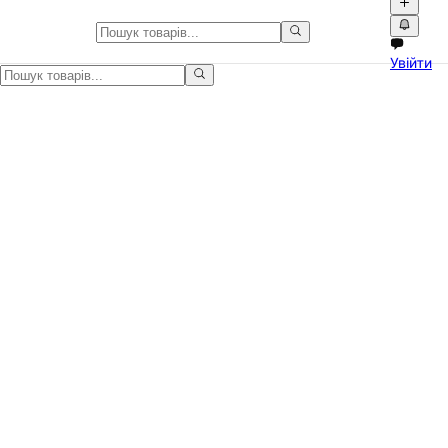
Медичне обладнання в Україні
Увійти
Медичне обладнання в Україні на Npati. Оголошення для бізнесу,