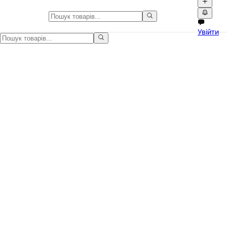
Вуличне освітлення в Україні
Увійти
Вуличне освітлення в Україні на Npati. Оголошення для дому, ре