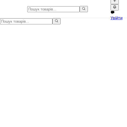
Іграшковий транспорт в Україні
Увійти
Іграшковий транспорт в Україні на Npati. Оголошення про дитячі