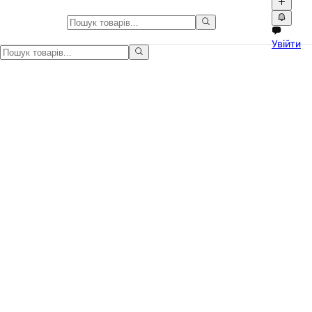
Лижі та сноуборди в Україні
Увійти
Лижі та сноуборди в Україні на Npati. Купуйте та продавайте тов