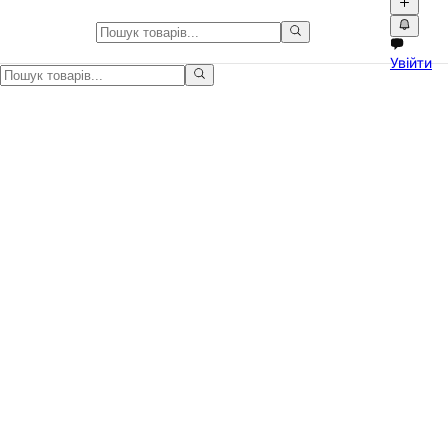
Костюми та піджаки в Україні
Увійти
Костюми та піджаки в Україні на Npati. Купуйте та продавайте о