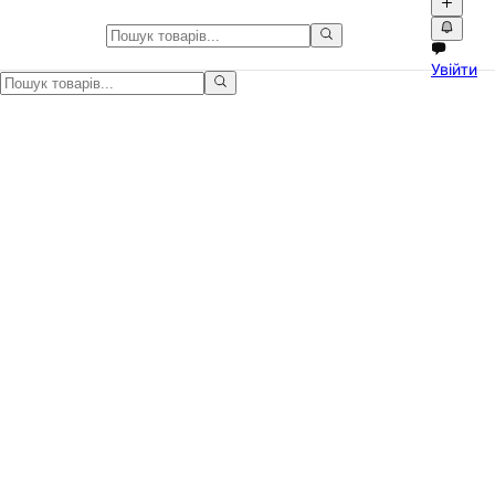
Кофти та светри в Україні
Увійти
Кофти та светри в Україні на Npati. Купуйте та продавайте одяг