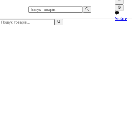
Оренда кімнат в Україні
Увійти
Оренда кімнат в Україні на Npati. Знімайте або здавайте кімнат