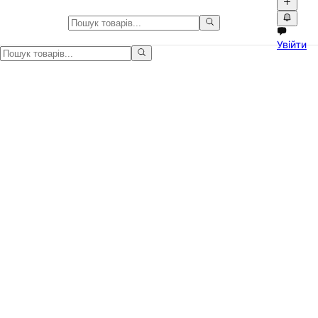
Стильні темні шорти, які підк
Увійти
М’який денім + трендові потертості + акуратний підкат = універс