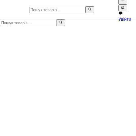
Відео оголошення та детальні в
Увійти
Каталог відео оголошень України. Дивіться реальні відеоогляди т