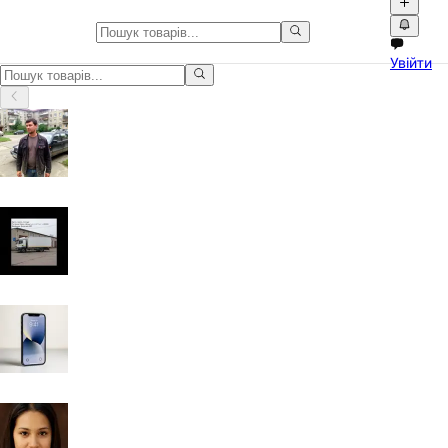
Оголошення у Вінницька облас
Увійти
Оголошення у Вінницька область: товари, послуги, відео та лока