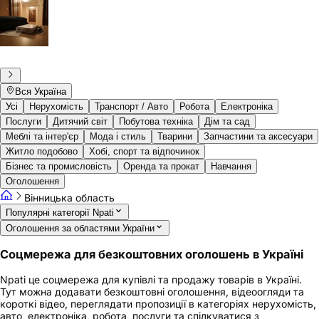
Вся Україна
Усі
Нерухомість
Транспорт / Авто
Робота
Електроніка
Послуги
Дитячий світ
Побутова техніка
Дім та сад
Меблі та інтер'єр
Мода і стиль
Тварини
Запчастини та аксесуари
Житло подобово
Хобі, спорт та відпочинок
Бізнес та промисловість
Оренда та прокат
Навчання
Оголошення
Вінницька область
Популярні категорії Npati
Оголошення за областями України
Соцмережа для безкоштовних оголошень в Україні
Npati це соцмережа для купівлі та продажу товарів в Україні.
Тут можна додавати безкоштовні оголошення, відеоогляди та
короткі відео, переглядати пропозиції в категоріях нерухомість,
авто, електроніка, робота, послуги та спілкуватися з