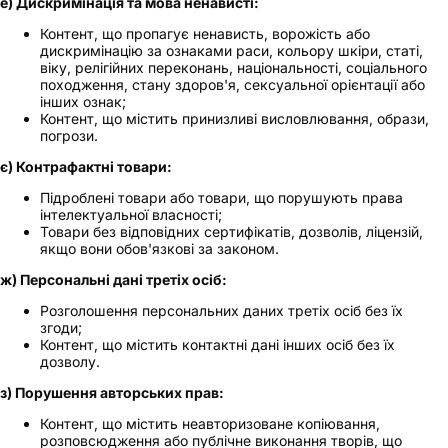
е) Дискримінація та мова ненависті:
Контент, що пропагує ненависть, ворожість або
дискримінацію за ознаками раси, кольору шкіри, статі,
віку, релігійних переконань, національності, соціального
походження, стану здоров'я, сексуальної орієнтації або
інших ознак;
Контент, що містить принизливі висловлювання, образи,
погрози.
є) Контрафактні товари:
Підроблені товари або товари, що порушують права
інтелектуальної власності;
Товари без відповідних сертифікатів, дозволів, ліцензій,
якщо вони обов'язкові за законом.
ж) Персональні дані третіх осіб:
Розголошення персональних даних третіх осіб без їх
згоди;
Контент, що містить контактні дані інших осіб без їх
дозволу.
з) Порушення авторських прав:
Контент, що містить неавторизоване копіювання,
розповсюдження або публічне виконання творів, що