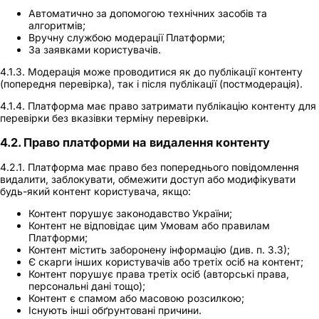
Автоматично за допомогою технічних засобів та
алгоритмів;
Вручну службою модерації Платформи;
За заявками користувачів.
4.1.3. Модерація може проводитися як до публікації контенту
(попередня перевірка), так і після публікації (постмодерація).
4.1.4. Платформа має право затримати публікацію контенту для
перевірки без вказівки терміну перевірки.
4.2. Право платформи на видалення контенту
4.2.1. Платформа має право без попереднього повідомлення
видалити, заблокувати, обмежити доступ або модифікувати
будь-який контент користувача, якщо:
Контент порушує законодавство України;
Контент не відповідає цим Умовам або правилам
Платформи;
Контент містить заборонену інформацію (див. п. 3.3);
Є скарги інших користувачів або третіх осіб на контент;
Контент порушує права третіх осіб (авторські права,
персональні дані тощо);
Контент є спамом або масовою розсилкою;
Існують інші обґрунтовані причини.