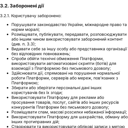
3.2. Заборонені дії
3.2.1. Користувачу заборонено:
Порушувати законодавство України, міжнародне право та
норми моралі;
Розміщувати, публікувати, передавати, розповсюджувати
або іншим чином використовувати заборонений контент
(див. п. 3.3);
Видавати себе за іншу особу або представника організації
без відповідних повноважень;
Спроби обійти технічні обмеження Платформи,
використовувати автоматизовані скрипти (ботів) для
взаємодії з Платформою без письмового дозволу;
Здійснювати дії, спрямовані на порушення нормальної
роботи Платформи, серверів або мереж, пов'язаних з
Платформою;
Збирати або зберігати персональні дані інших
користувачів без їх згоди;
Використовувати Платформу для реклами або
просування товарів, послуг, сайтів або інших ресурсів
конкурентів Платформи без письмового дозволу;
Розміщувати спам, масові розсилки небажаної інформації;
Використовувати Платформу для шахрайства, обману або
інших протиправних дій;
Створювати та використовувати облікові записи з метою