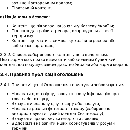
захищені авторським правом;
Піратський контент.
и) Національна безпека:
Контент, що підриває національну безпеку України;
Пропаганда країни-агресора, виправдання агресії,
тероризму;
Контент, що містить символіку країни-агресора або
заборонені організації.
3.3.2. Список забороненого контенту не є вичерпним.
Платформа має право визнавати забороненим будь-який
контент, що порушує законодавство України або норми моралі.
3.4. Правила публікації оголошень
3.4.1. При розміщенні Оголошення користувач зобов'язується:
Надавати достовірну, точну та повну інформацію про
товар або послугу;
Вказувати реальну ціну товару або послуги;
Надавати реальні фотографії товару (заборонено
використовувати чужий контент без дозволу);
Вказувати правильну категорію та локацію;
Відповідати на запити інших користувачів у розумні
терміни;