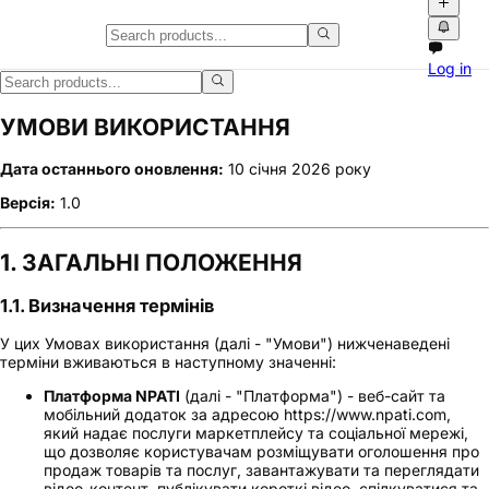
Log in
УМОВИ ВИКОРИСТАННЯ
Дата останнього оновлення:
10 січня 2026 року
Версія:
1.0
1. ЗАГАЛЬНІ ПОЛОЖЕННЯ
1.1. Визначення термінів
У цих Умовах використання (далі - "Умови") нижченаведені
терміни вживаються в наступному значенні:
Платформа NPATI
(далі - "Платформа") - веб-сайт та
мобільний додаток за адресою https://www.npati.com,
який надає послуги маркетплейсу та соціальної мережі,
що дозволяє користувачам розміщувати оголошення про
продаж товарів та послуг, завантажувати та переглядати
відео-контент, публікувати короткі відео, спілкуватися та