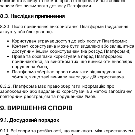
облікового запису та не має права створювати нові облікові
записи без письмового дозволу Платформи.
8.3. Наслідки припинення
8.3.1. Після припинення використання Платформи (видалення
акаунту або блокування):
Користувач втрачає доступ до всіх послуг Платформи;
Контент користувача може бути видалено або залишитися
доступним іншим користувачам (на розсуд Платформи);
Права та обов'язки користувача перед Платформою
припиняються, за винятком тих, що виникають внаслідок
порушення Умов;
Платформа зберігає право вимагати відшкодування
збитків, якщо такі виникли внаслідок дій користувача.
8.3.2. Платформа має право зберігати інформацію про
заблокованих або видалених користувачів з метою запобігання
повторним реєстраціям та порушенням Умов.
9. ВИРІШЕННЯ СПОРІВ
9.1. Досудовий порядок
9.1.1. Всі спори та розбіжності, що виникають між користувачем