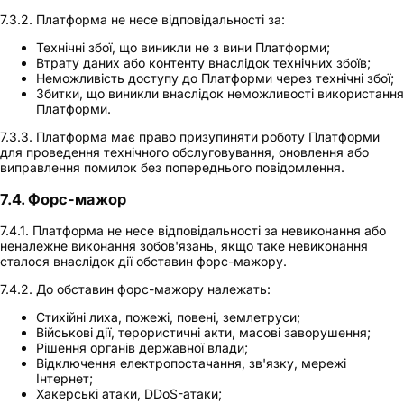
7.3.2. Платформа не несе відповідальності за:
Технічні збої, що виникли не з вини Платформи;
Втрату даних або контенту внаслідок технічних збоїв;
Неможливість доступу до Платформи через технічні збої;
Збитки, що виникли внаслідок неможливості використання
Платформи.
7.3.3. Платформа має право призупиняти роботу Платформи
для проведення технічного обслуговування, оновлення або
виправлення помилок без попереднього повідомлення.
7.4. Форс-мажор
7.4.1. Платформа не несе відповідальності за невиконання або
неналежне виконання зобов'язань, якщо таке невиконання
сталося внаслідок дії обставин форс-мажору.
7.4.2. До обставин форс-мажору належать:
Стихійні лиха, пожежі, повені, землетруси;
Військові дії, терористичні акти, масові заворушення;
Рішення органів державної влади;
Відключення електропостачання, зв'язку, мережі
Інтернет;
Хакерські атаки, DDoS-атаки;