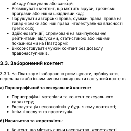
обходу блокувань або санкцій;
Розміщувати контент, що містить віруси, троянські
програми або інший шкідливий код;
Порушувати авторські права, суміжні права, права на
товарні знаки або інші права інтелектуальної власності
третіх осіб;
Здійснювати дії, спрямовані на маніпулювання
рейтингами, відгуками, статистикою або іншими
показниками на Платформі;
Використовувати чужий контент без дозволу
правонаступників.
3.3. Заборонений контент
3.3.1. На Платформі заборонено розміщувати, публікувати,
передавати або іншим чином поширювати наступний контент:
а) Порнографічний та сексуальний контент:
Порнографічні матеріали та контент сексуального
характеру;
Експлуатація неповнолітніх у будь-якому контексті;
Інтімні послуги та проституція.
б) Насильство та жорстокість:
Контент, що містить сцени насильства, жорстокості,