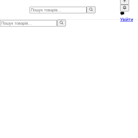
Ізоляційна епоксидна 3240 0,
Увійти
Ізоляційна епоксидна пластина Turmera 3240 товщиною 0,5 мм —