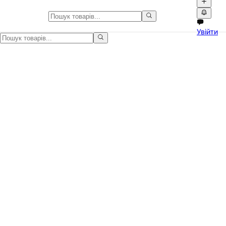
Принтери та МФУ в Україні
Увійти
Принтери та МФУ в Україні на Npati. Купуйте та продавайте нову