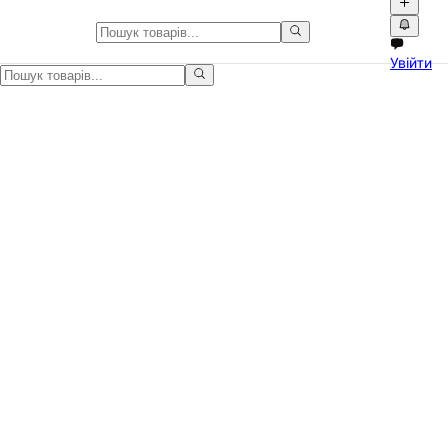
Продам веб-камеру для ПК 1080
Увійти
Продаю веб-камеру для комп'ютера. Чорного кольору, якість Ful