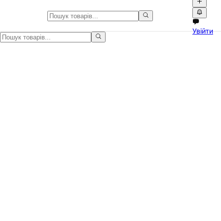
💽 SSD Intel DC S3610 200GB - 
Увійти
Продаю SSD, залишився після апгрейду сервера, зараз не викори