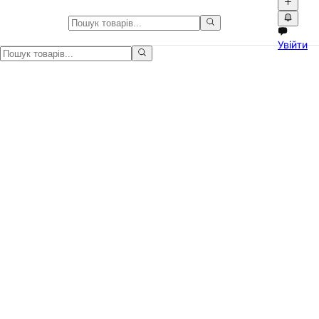
Веб-камера для ПК 8MP Full HD
Увійти
Продаю веб-камеру для комп'ютера. Якісна модель з роздільною 