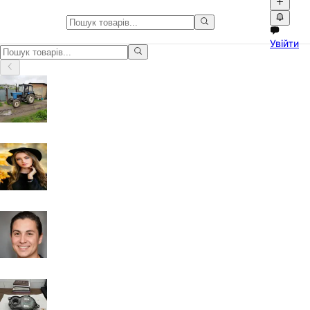
Хобі, спорт та відпочинок у За
Увійти
Хобі, спорт та відпочинок у Закарпатська область: оголошення 