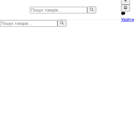
Агроном в Україні
Увійти
Агроном в Україні на Npati. Шукайте вакансії, підробіток і проп