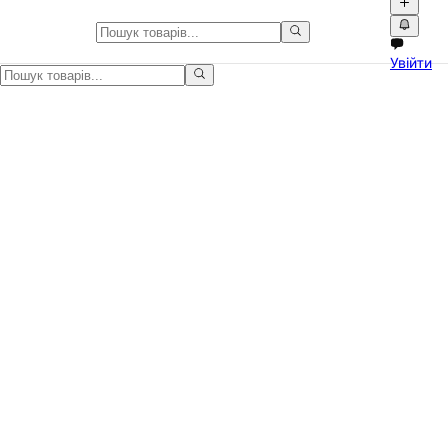
Спецтехніка в Україні
Увійти
Спецтехніка в Україні на Npati. Купуйте та продавайте б/у буд