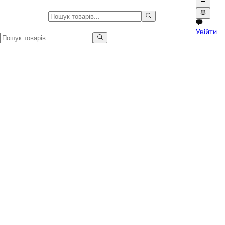
Послуги для тварин в Україні
Увійти
Послуги для тварин в Україні на Npati. Оголошення про тварин, 