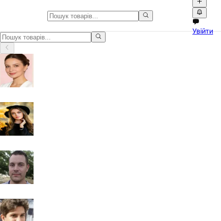
Оголошення в Чернівці
Увійти
Оголошення в Чернівці. Купуйте та продавайте товари на Npati.