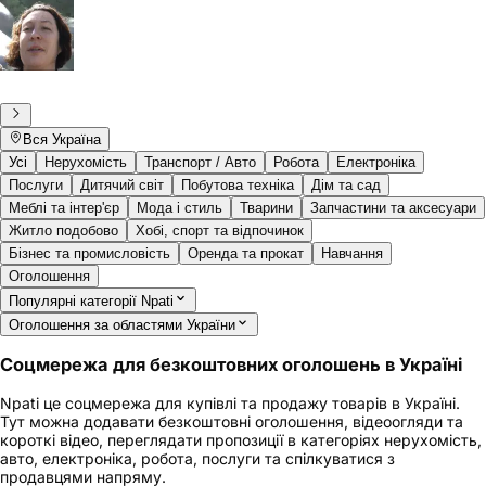
Вся Україна
Усі
Нерухомість
Транспорт / Авто
Робота
Електроніка
Послуги
Дитячий світ
Побутова техніка
Дім та сад
Меблі та інтер'єр
Мода і стиль
Тварини
Запчастини та аксесуари
Житло подобово
Хобі, спорт та відпочинок
Бізнес та промисловість
Оренда та прокат
Навчання
Оголошення
Популярні категорії Npati
Оголошення за областями України
Соцмережа для безкоштовних оголошень в Україні
Npati це соцмережа для купівлі та продажу товарів в Україні.
Тут можна додавати безкоштовні оголошення, відеоогляди та
короткі відео, переглядати пропозиції в категоріях нерухомість,
авто, електроніка, робота, послуги та спілкуватися з
продавцями напряму.