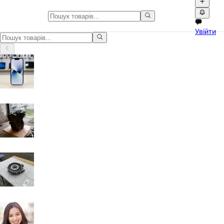
Дитячий світ у Стара Вижівка
Увійти
Дитячий світ у Стара Вижівка: оголошення з фото, відео та зру