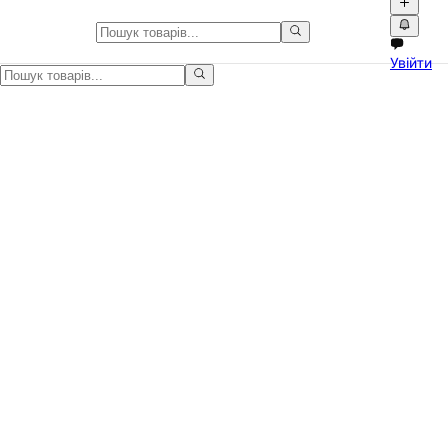
☀️ Гібридний сонячний інвертор
Увійти
Потужний гібридний інвертор 6,2 кВт — універсальне рішення дл