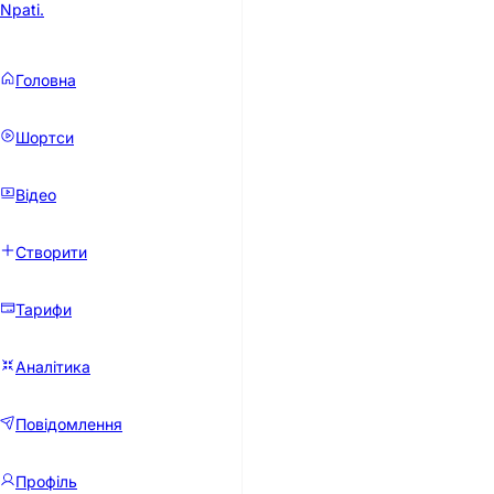
Npati
.
⚡ Інвертор 6,2 кВт 48 В із MPPT
Головна
Гібридний фотоелектричний інвертор поєднує функції інвертора
Шортси
Відео
Створити
Тарифи
Аналітика
Повідомлення
Профіль