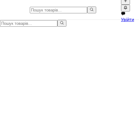
Новий кондиціонер ERGO AC 07
Увійти
Продаю абсолютно новий кондиціонер ERGO Comfort. Брав для бат