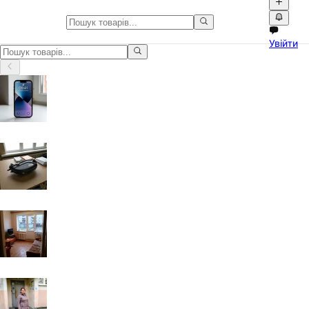
Електроніка у Одеса
Увійти
Електроніка у Одеса: оголошення з фото, відео та зручним пошу