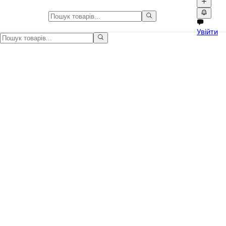
Продам НОВИЙ кондиціонер ERG
Увійти
Абсолютно новий, з гарантійним талоном! Ніколи не встановлюва