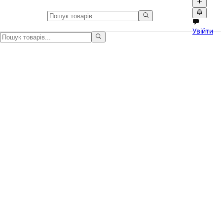
Літні джинсові шорти, які під
Увійти
Літні джинсові шорти, які підкреслюють фігуру та додають впе