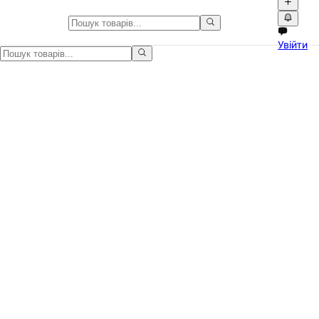
Жакет, який притягує погляди. 
Увійти
Структурований крій, акцентні ґудзики та трендовий cut-out на 