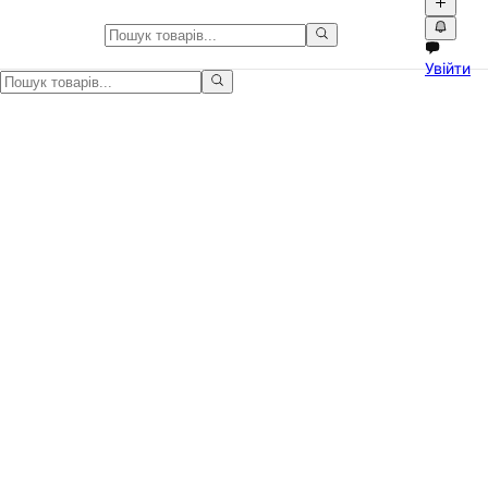
Штани широкі, беггі, чоловічі, 
Увійти
Мультикольорові широкі багатошарові брюки з вільними легкими