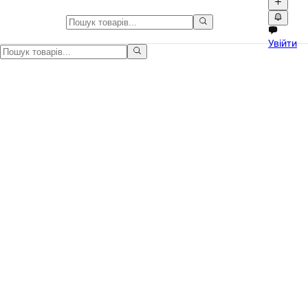
Темні джинсові шорти з висок
Увійти
Стильні темні шорти, які підкреслюють фігуру та додають обра