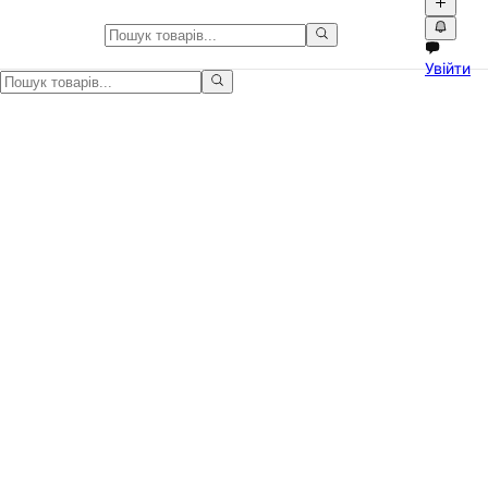
Лоток для котів XL нержавіюча 
Увійти
Великий сталевий лоток із кришкою — гігієнічний, довговічний т