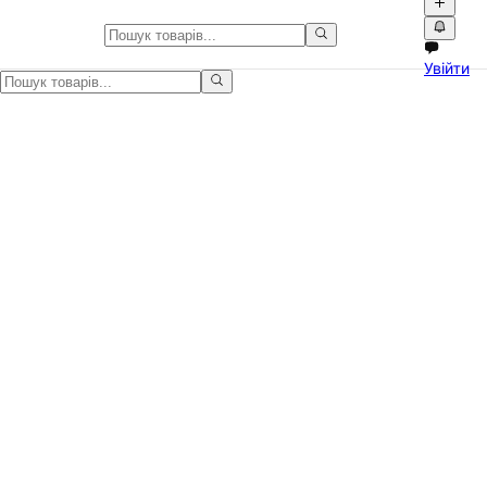
Дзеркало-відеореєстратор для
Увійти
Продаю автомобільне дзеркало з вбудованим відеореєстратором. 