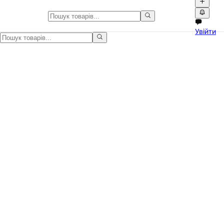
Garmin Fenix 8 - максимум для
Увійти
Відкрийте новий рівень спортивного і повсякденного досвіду з