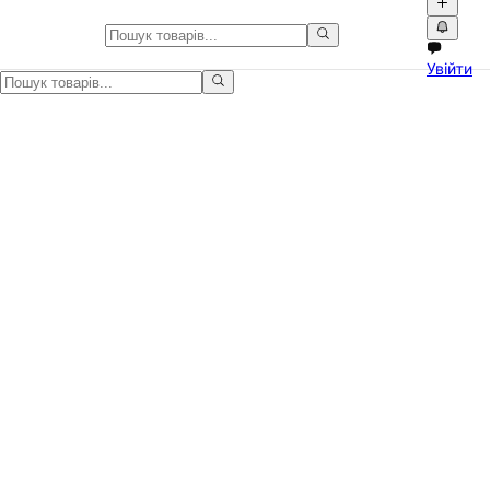
💽 SSD Intel DC S3510 120GB - 
Увійти
Продаю SSD диск, знятий із сервера, повністю робочий. Причина 