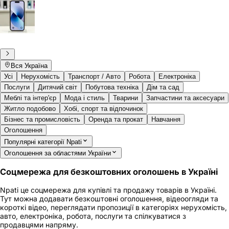
Вся Україна
Усі
Нерухомість
Транспорт / Авто
Робота
Електроніка
Послуги
Дитячий світ
Побутова техніка
Дім та сад
Меблі та інтер'єр
Мода і стиль
Тварини
Запчастини та аксесуари
Житло подобово
Хобі, спорт та відпочинок
Бізнес та промисловість
Оренда та прокат
Навчання
Оголошення
Популярні категорії Npati
Оголошення за областями України
Соцмережа для безкоштовних оголошень в Україні
Npati це соцмережа для купівлі та продажу товарів в Україні.
Тут можна додавати безкоштовні оголошення, відеоогляди та
короткі відео, переглядати пропозиції в категоріях нерухомість,
авто, електроніка, робота, послуги та спілкуватися з
продавцями напряму.