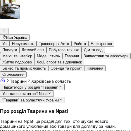
Вся Україна
Усі
Нерухомість
Транспорт / Авто
Робота
Електроніка
Послуги
Дитячий світ
Побутова техніка
Дім та сад
Меблі та інтер'єр
Мода і стиль
Тварини
Запчастини та аксесуари
Житло подобово
Хобі, спорт та відпочинок
Бізнес та промисловість
Оренда та прокат
Навчання
Оголошення
Тварини
Харківська область
Підкатегорії у розділі "Тварини"
Усі головні категорії Npati
"Тварини" за областями України
Про розділ Тварини на Npati
Тварини на Npati це розділ для тих, хто шукає нового
домашнього улюбленця або товари для догляду за ними.