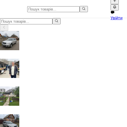
Дім та сад у Суми
Увійти
Дім та сад у Суми: оголошення з фото, відео та зручним пошуко