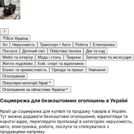
Вся Україна
Усі
Нерухомість
Транспорт / Авто
Робота
Електроніка
Послуги
Дитячий світ
Побутова техніка
Дім та сад
Меблі та інтер'єр
Мода і стиль
Тварини
Запчастини та аксесуари
Житло подобово
Хобі, спорт та відпочинок
Бізнес та промисловість
Оренда та прокат
Навчання
Оголошення
Популярні категорії Npati
Оголошення за областями України
Соцмережа для безкоштовних оголошень в Україні
Npati це соцмережа для купівлі та продажу товарів в Україні.
Тут можна додавати безкоштовні оголошення, відеоогляди та
короткі відео, переглядати пропозиції в категоріях нерухомість,
авто, електроніка, робота, послуги та спілкуватися з
продавцями напряму.