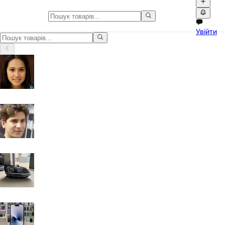
Оголошення в Одеса
Увійти
Оголошення в Одеса. Купуйте та продавайте товари на Npati.